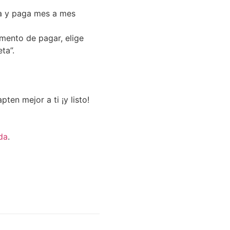
a y paga mes a mes
omento de pagar, elige
ta”.
ten mejor a ti ¡y listo!
da
.