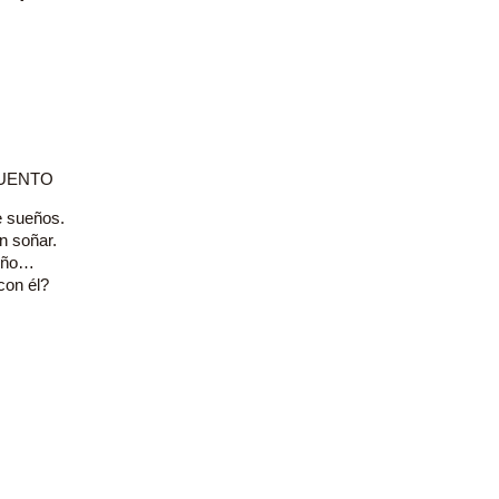
CUENTO
 sueños.
n soñar.
ueño…
con él?