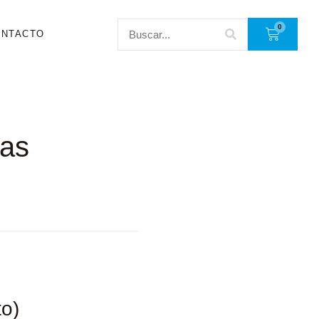
0
ONTACTO
cas
to)