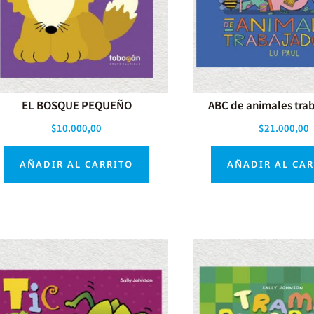
EL BOSQUE PEQUEÑO
ABC de animales tra
$
10.000,00
$
21.000,00
AÑADIR AL CARRITO
AÑADIR AL CA