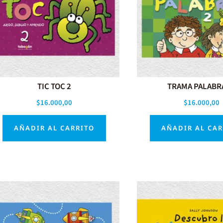
TIC TOC 2
TRAMA PALABR
$
16.000,00
$
16.000,00
AÑADIR AL CARRITO
AÑADIR AL CA