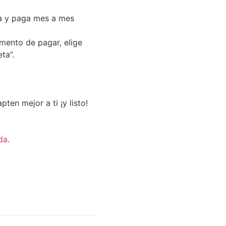
a y paga mes a mes
omento de pagar, elige
ta”.
ten mejor a ti ¡y listo!
da
.