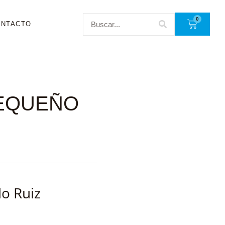
0
ONTACTO
PEQUEÑO
do Ruiz