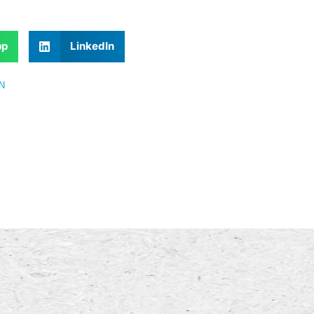
pp
LinkedIn
N