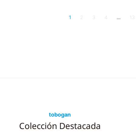
1
2
3
4
…
13
tobogan
Colección Destacada