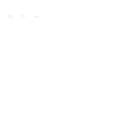
14
15
→