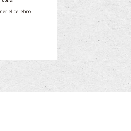
l baño
!
ner el cerebro