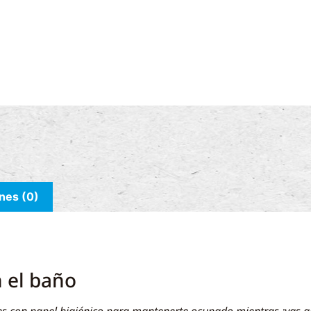
nes (0)
n el baño