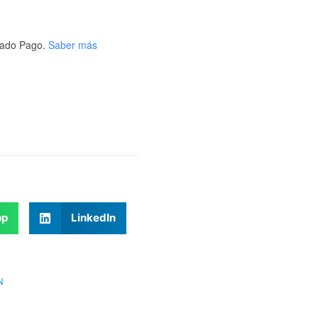
ado Pago.
Saber más
pp
LinkedIn
N