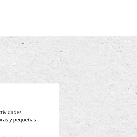
ctividades
abras y pequeñas