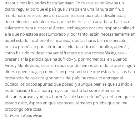
traspusimos los Andes hasta Santiago. En mis viajes no llevaba un
diario regular porque el país que visitaba era una llanura sin fin, o
montañas desiertas; pero en ocasiones escribía notas desaliñadas,
describiendo cualquier cosa que me interesase o advirtiera. Las tracé
solamente para distraer el ánimo, embargado por una responsabilidad
a la que no estaba acostumbrado y, por tanto, están necesariamente en
aquel estado incoherente, inconexo, que las hace, bien me percato,
poco a propósito para afrontar la mirada crítica del público; además,
como ha sido mi desdicha ver el fracaso de una compañía inglesa –
presenciar la pérdida que ha sufrido– y, por momentos, en Buenos
Aires y Montevideo, estar en sitios donde hemos perdido lo que ningún
dinero puede pagar; como estoy persuadido de que estos fracasos han
provenido de nuestra ignorancia del país, he resuelto entregar al
público los pocos apuntes que poseo, y aunque bien sé que su índole
es demasiado trivial para proyectar mucha luz sobre el tema, no
obstante, acaso ayuden a hacer “visible la oscuridad”, y confío en que el
estado rudo, áspero en que aparecen, al menos pruebe que no me
propongo otra cosa.
Sir Francis Bond Head