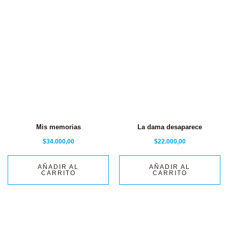
Mis memorias
La dama desaparece
$
34.000,00
$
22.000,00
AÑADIR AL
AÑADIR AL
CARRITO
CARRITO