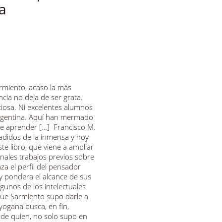
a
rmiento, acaso la más
ncia no deja de ser grata.
ciosa. Ni excelentes alumnos
Argentina. Aquí han mermado
 de aprender […] Francisco M.
adidos de la inmensa y hoy
e libro, que viene a ampliar
nales trabajos previos sobre
za el perfil del pensador
 pondera el alcance de sus
lgunos de los intelectuales
que Sarmiento supo darle a
ogana busca, en fin,
o de quien, no solo supo en