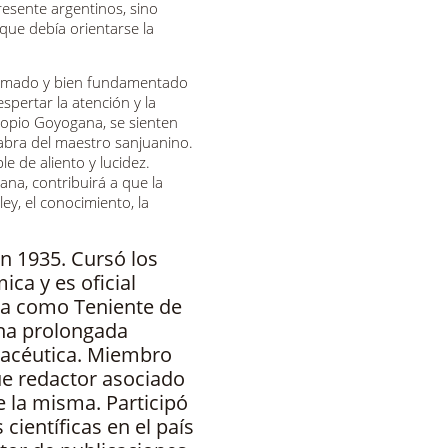
esente argentinos, sino
 que debía orientarse la
ormado y bien fundamentado
spertar la atención y la
ropio Goyogana, se sienten
labra del maestro sanjuanino.
e de aliento y lucidez.
na, contribuirá a que la
ley, el conocimiento, la
n 1935. Cursó los
ca y es oficial
na como Teniente de
na prolongada
rmacéutica. Miembro
ue redactor asociado
e la misma. Participó
científicas en el país