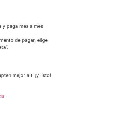
a y paga mes a mes
omento de pagar, elige
ta”.
ten mejor a ti ¡y listo!
da
.