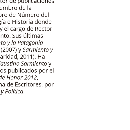
utor de publicaciones
iembro de la
bro de Número del
gía e Historia donde
y el cargo de Rector
nto. Sus últimas
to y la Patagonia
s
(2007) y
Sarmiento y
aridad, 2011). Ha
austino Sarmiento
y
jos publicados por el
 de Honor 2012
,
na de Escritores, por
y Política
.