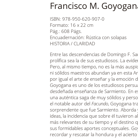
Francisco M. Goyogan
ISBN: 978-950-620-907-0
Formato: 16 x 22 cm
Pág.: 608 Págs.
Encuadernación: Rústica con solapas
HISTORIA / CLARIDAD
Entre las descendencias de Domingo F. Sa
prolífica sea la de sus estudiosos. La evide
Pero, al mismo tiempo, no es la más auspi
ni sólidos maestros abundan ya en esta 
por igual el arte de enseñar y la emoción
Goyogana es uno de los estudiosos persu
desdeñada enseñanza de Sarmiento. En est
una auténtica saga de muy sólidos y perso
el notable autor del
Facundo
, Goyogana tra
sorprendente que fue Sarmiento. Aborda y
ideas, la incidencia que sobre él tuvieron a
más relevantes de su tiempo y el destino 
sus formidables aportes conceptuales. Goy
recordar y rescatar la hondura y el aciert