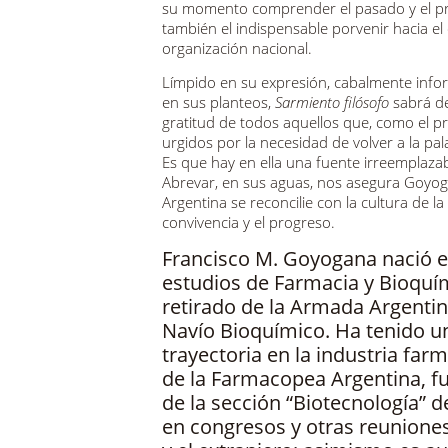
su momento comprender el pasado y el pr
también el indispensable porvenir hacia el
organización nacional.
Límpido en su expresión, cabalmente inf
en sus planteos,
Sarmiento filósofo
sabrá de
gratitud de todos aquellos que, como el p
urgidos por la necesidad de volver a la pa
Es que hay en ella una fuente irreemplazabl
Abrevar, en sus aguas, nos asegura Goyoga
Argentina se reconcilie con la cultura de la 
convivencia y el progreso.
Francisco M. Goyogana nació e
estudios de Farmacia y Bioquími
retirado de la Armada Argenti
Navío Bioquímico. Ha tenido u
trayectoria en la industria fa
de la Farmacopea Argentina, f
de la sección “Biotecnología” d
en congresos y otras reuniones 