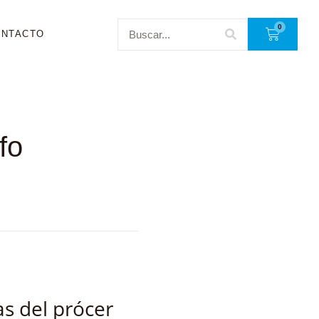
0
ONTACTO
fo
as del prócer