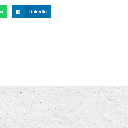
pp
LinkedIn
A