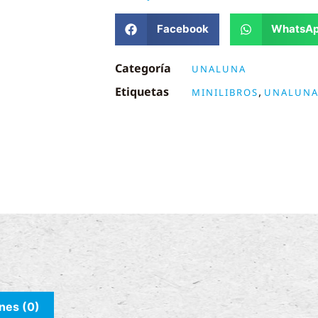
Facebook
WhatsA
Categoría
UNALUNA
Etiquetas
,
MINILIBROS
UNALUN
nes (0)