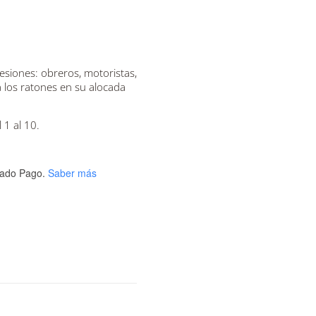
fesiones: obreros, motoristas,
 a los ratones en su alocada
1 al 10.
ado Pago.
Saber más