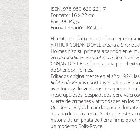
ISBN: 978-950-620-221-7
Formato: 16 x 22 cm
Pág.: 96 Págs.
Encuadernación: Rústica
El relato policial nunca volvió a ser el mi
ARTHUR CONAN DOYLE creara a Sherlock H
Holmes hizo su primera aparición en el mu
en
Un estudio en escarlata
. Desde entonces,
CONAN DOYLE se vio opacada por el extraor
de Sherlock Holmes.
Editados originalmente en el año 1924, la
Relatos de Piratas
constituyen un muestrari
aventuras y desventuras de aquellos hombr
inescrupulosos, despiadados pero valeros
suerte de crímenes y atrocidades en los ma
Occidentales y del mar del Caribe durante l
dorada de la piratería. Dentro de este vol
historia de un pirata de tierra firme quie
un moderno Rolls-Royce.