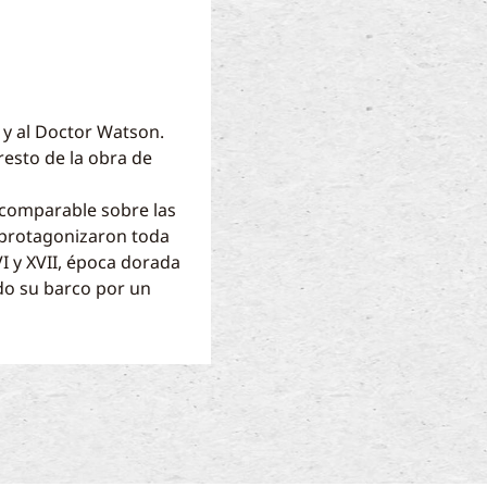
 y al Doctor Watson.
resto de la obra de
ncomparable sobre las
 protagonizaron toda
VI y XVII, época dorada
ado su barco por un