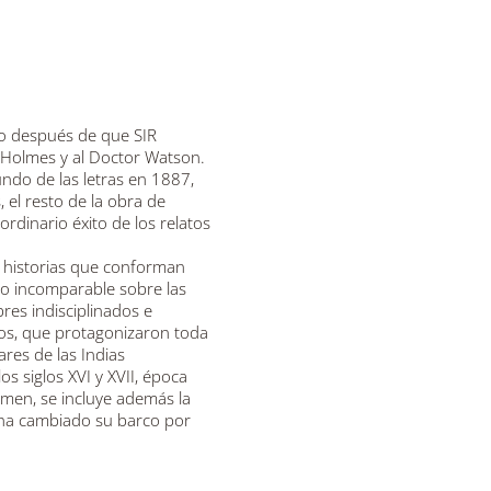
smo después de que SIR
olmes y al Doctor Watson.
ndo de las letras en 1887,
 el resto de la obra de
dinario éxito de los relatos
s historias que conforman
o incomparable sobre las
es indisciplinados e
os, que protagonizaron toda
res de las Indias
os siglos XVI y XVII, época
umen, se incluye además la
n ha cambiado su barco por