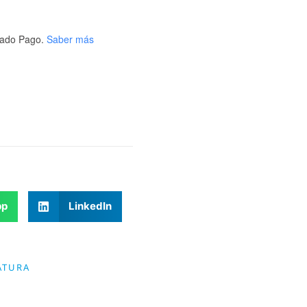
ado Pago.
Saber más
pp
LinkedIn
ATURA