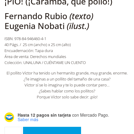
¡PÍO! (¡Caramba, qué pollo!)
Fernando Rubio
(texto)
Eugenia Nobati
(ilust.)
ISBN: 978-84-946460-4-1
40 Págs. / 25 cm (ancho) x 25 cm (alto)
Encuadernación: Tapa dura
Área de venta: Derechos mundiales
Colección: UNALUNA / CUÉNTAME UN CUENTO
El pollito Víctor ha tenido un hermanito grande, muy grande, enorme.
¿Te imaginas a un pollito del tamaño de una casa?
Víctor sí se lo imagina y te lo puede contar pero…
¿Sabes hablar como los pollitos?
Porque Víctor solo sabe decir: ¡pío!
Hasta 12 pagos sin tarjeta
con Mercado Pago.
Saber más