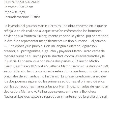
ISBN: 978-950-620-244-6
Formato: 16 x 22 cm
Pág.: 288 Págs.
Encuadernación: Rústica
La leyenda del gaucho Martín Fierro es una obra en verso en la que se
refleja la cruda realidad a la que se veían enfrentados los hombres
enviados a la frontera. Su argumento es sencillo y tiene, por sobre todo,
la virtud de representar magníficamente un tipo humano —el gaucho
—, una época y un pueblo. Con un lenguaje diáfano, vigoroso y
creador, su protagonista, el gaucho y payador Martín Fierro canta de
manera humana su lucha por la libertad, contra las adversidades y la
injusticia. El poema, que consta de dos partes: «El Gaucho Martín
Fierro», escrita en 1872 y «La Vuelta de Martín Fierro» que data de 1879,
es considerado la obra cumbre de este autor argentino, uno de los más
originales del romanticismo hispánico. La presente edición transcribe
los dos poemas siguiendo las primeras ediciones; el primero de ellos
con las correcciones manuscritas por Hernández tomadas del ejemplar
dedicado a Mariano A. Pelliza que se encuentra en la Biblioteca
Nacional. Los dos textos se reproducen manteniendo la grafía original.