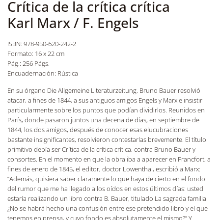
Crítica de la crítica crítica
Karl Marx / F. Engels
ISBN: 978-950-620-242-2
Formato: 16 x 22 cm
Pág.: 256 Págs.
Encuadernación: Rústica
En su órgano Die Allgemeine Literaturzeitung, Bruno Bauer resolvió
atacar, a fines de 1844, a sus antiguos amigos Engels y Marx e insistir
particularmente sobre los puntos que podían dividirlos. Reunidos en
París, donde pasaron juntos una decena de días, en septiembre de
1844, los dos amigos, después de conocer esas elucubraciones
bastante insignificantes, resolvieron contestarlas brevemente. El título
primitivo debía ser Crítica de la crítica crítica, contra Bruno Bauer y
consortes. En el momento en que la obra iba a aparecer en Francfort, a
fines de enero de 1845, el editor, doctor Lowenthal, escribió a Marx:
“Además, quisiera saber claramente lo que haya de cierto en el fondo
del rumor que me ha llegado a los oídos en estos últimos días: usted
estaría realizando un libro contra B. Bauer, titulado La sagrada familia.
¿No se habrá hecho una confusión entre ese pretendido libro y el que
tenemos en prensa, y cuyo fondo es absolutamente el mismo?” Y