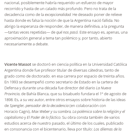
nacional, posiblemente habría requerido un esfuerzo de mayor
recorrido y hasta de un calado más profundo. Pero no trata de la
decadencia como de la
excepcionalidad.
He deseado poner de relieve
hasta donde es falsa la noción de que la Argentina nació fallida. No
abrigo la esperanza de responder, de manera definitiva, a la pregunta
—tantas veces repetidas— de
qué nos pasó.
Este ensayo es, apenas, una
aproximación general a tema tan polémico y, por tanto, abierto
necesariamente a debate.
Vicente Massot
se doctoró en ciencia política en la Universidad Católica
Argentina donde fue profesor titular de diversas cátedras, tanto de
grado como de doctorado. en esa carrera por espacio de treinta años.
En 1993 se desempeñó como secretario de Estado en la cartera de
Defensa y durante una década fue director del diario
La Nueva
Provincia
, de Bahía Blanca, que su bisabuelo fundara el 1º de agosto de
1898. Es, a su vez autor, entre otros ensayos sobre historia de las ideas
de
Spengler, pensador de la decadencia
(en colaboración con
Horacio Cagni),
Max Weber y su sombra, La polémica sobre la religión y el
capitalismo
y
El Poder de lo fáctico
. Su obra consta también de varios
estudios acerca de nuestro pasado, el último de los cuales, publicado
en consonancia con el bicentenario, lleva por título:
Los dilemas de la