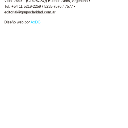
Vidal 2649 – (C1428CSQ) Buenos Aires, Argentina •
Tel: +54 11 5219-2259 / 5235-7576 / 7577 •
editorial@grupoclaridad.com.ar
Diseño web por
AxDG