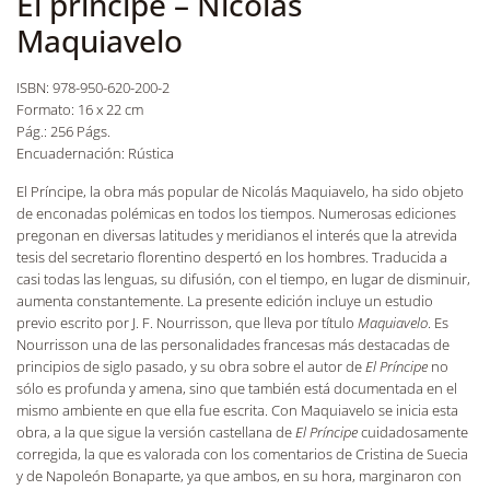
El príncipe – Nicolás
Maquiavelo
ISBN: 978-950-620-200-2
Formato: 16 x 22 cm
Pág.: 256 Págs.
Encuadernación: Rústica
El Príncipe, la obra más popular de Nicolás Maquiavelo, ha sido objeto
de enconadas polémicas en todos los tiempos. Numerosas ediciones
pregonan en diversas latitudes y meridianos el interés que la atrevida
tesis del secretario florentino despertó en los hombres. Traducida a
casi todas las lenguas, su difusión, con el tiempo, en lugar de disminuir,
aumenta constantemente. La presente edición incluye un estudio
previo escrito por J. F. Nourrisson, que lleva por título
Maquiavelo
. Es
Nourrisson una de las personalidades francesas más destacadas de
principios de siglo pasado, y su obra sobre el autor de
El Príncipe
no
sólo es profunda y amena, sino que también está documentada en el
mismo ambiente en que ella fue escrita. Con Maquiavelo se inicia esta
obra, a la que sigue la versión castellana de
El Príncipe
cuidadosamente
corregida, la que es valorada con los comentarios de Cristina de Suecia
y de Napoleón Bonaparte, ya que ambos, en su hora, marginaron con