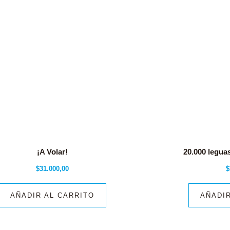
¡A Volar!
20.000 legua
$
31.000,00
$
AÑADIR AL CARRITO
AÑADIR