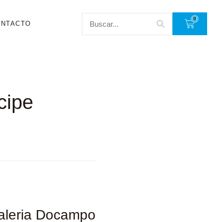
0
ONTACTO
cipe
Valeria Docampo