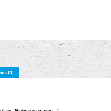
nes (0)
r favor, dibújame un cordero…”