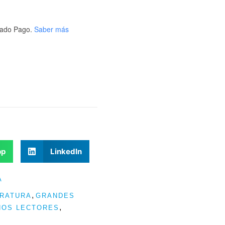
ado Pago.
Saber más
pp
LinkedIn
A
,
ERATURA
GRANDES
,
ÑOS LECTORES