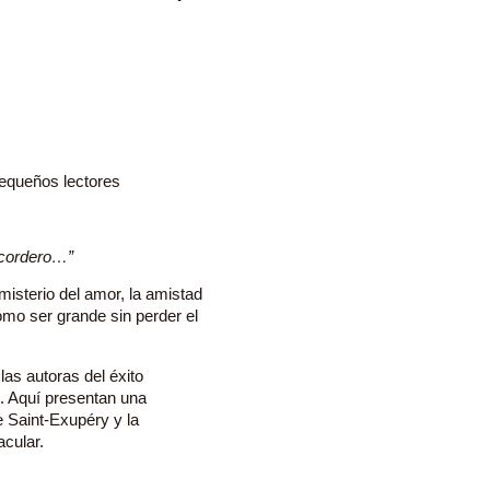
pequeños lectores
 cordero…”
 misterio del amor, la amistad
ómo ser grande sin perder el
as autoras del éxito
s. Aquí presentan una
e Saint-Exupéry y la
acular.