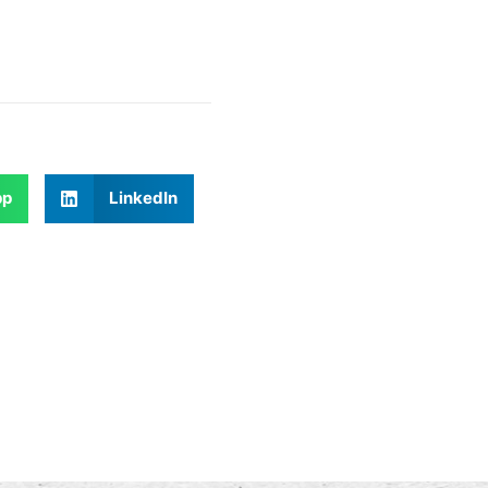
pp
LinkedIn