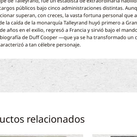
pe de Talleyrand, fue un estadista de extraordinaria habili
cargos públicos bajo cinco administraciones distintas. Aun
ccionar superan, con creces, la vasta fortuna personal qu
o de la caída de la monarquía Talleyrand huyó primero a Gra
e años en el exilio, regresó a Francia y sirvió bajo el man
a biografía de Duff Cooper —que ya se ha transformado un 
caracterizó a tan célebre personaje.
uctos relacionados