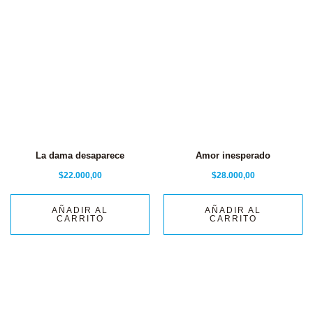
La dama desaparece
Amor inesperado
$
22.000,00
$
28.000,00
AÑADIR AL
AÑADIR AL
CARRITO
CARRITO