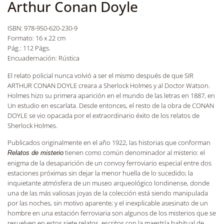
Arthur Conan Doyle
ISBN: 978-950-620-230-9
Formato: 16 x 22 cm
Pág.: 112 Págs.
Encuadernación: Rústica
El relato policial nunca volvió a ser el mismo después de que SIR
ARTHUR CONAN DOYLE creara a Sherlock Holmes y al Doctor Watson.
Holmes hizo su primera aparición en el mundo de las letras en 1887, en
Un estudio en escarlata. Desde entonces, el resto de la obra de CONAN
DOYLE se vio opacada por el extraordinario éxito de los relatos de
Sherlock Holmes.
Publicados originalmente en el año 1922, las historias que conforman
tienen como común denominador al misterio: el
Relatos de misterio
enigma de la desaparición de un convoy ferroviario especial entre dos
estaciones próximas sin dejar la menor huella de lo sucedido; la
inquietante atmósfera de un museo arqueológico londinense, donde
una de las más valiosas joyas de la colección está siendo manipulada
por las noches, sin motivo aparente; y el inexplicable asesinato de un
hombre en una estación ferroviaria son algunos de los misterios que se
resuelven en estos siete relatos, escritos con la maestría habitual de