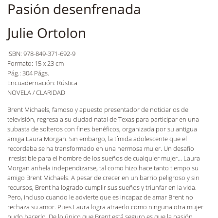
Pasión desenfrenada
Julie Ortolon
ISBN: 978-849-371-692-9
Formato: 15 x 23 cm
Pág.: 304 Págs.
Encuadernación: Rústica
NOVELA / CLARIDAD
Brent Michaels, famoso y apuesto presentador de noticiarios de
televisión, regresa a su ciudad natal de Texas para participar en una
subasta de solteros con fines benéficos, organizada por su antigua
amiga Laura Morgan. Sin embargo, la tímida adolescente que el
recordaba se ha transformado en una hermosa mujer. Un desafío
irresistible para el hombre de los sueños de cualquier mujer… Laura
Morgan anhela independizarse, tal como hizo hace tanto tiempo su
amigo Brent Michaels. A pesar de crecer en un barrio peligroso y sin
recursos, Brent ha logrado cumplir sus sueños y triunfar en la vida.
Pero, incluso cuando le advierte que es incapaz de amar Brent no
rechaza su amor. Pues Laura logra atraerlo como ninguna otra mujer
pudo hacerlo. De lo único que Brent está seguro es que la pasión