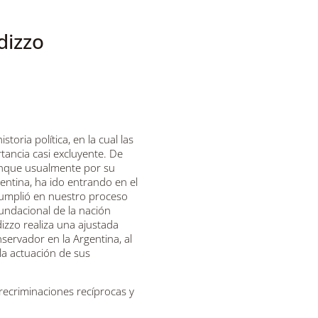
dizzo
oria política, en la cual las
ancia casi excluyente. De
aunque usualmente por su
gentina, ha ido entrando en el
cumplió en nuestro proceso
fundacional de la nación
izzo realiza una ajustada
servador en la Argentina, al
a actuación de sus
recriminaciones recíprocas y