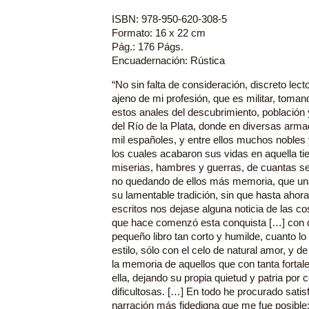
ISBN: 978-950-620-308-5
Formato: 16 x 22 cm
Pág.: 176 Págs.
Encuadernación: Rústica
“No sin falta de consideración, discreto lect
ajeno de mi profesión, que es militar, toman
estos anales del descubrimiento, población 
del Río de la Plata, donde en diversas arm
mil españoles, y entre ellos muchos nobles 
los cuales acabaron sus vidas en aquella ti
miserias, hambres y guerras, de cuantas se
no quedando de ellos más memoria, que u
su lamentable tradición, sin que hasta ahor
escritos nos dejase alguna noticia de las c
que hace comenzó esta conquista […] con qu
pequeño libro tan corto y humilde, cuanto lo
estilo, sólo con el celo de natural amor, y 
la memoria de aquellos que con tanta forta
ella, dejando su propia quietud y patria por
dificultosas. […] En todo he procurado satis
narración más fidedigna que me fue posible