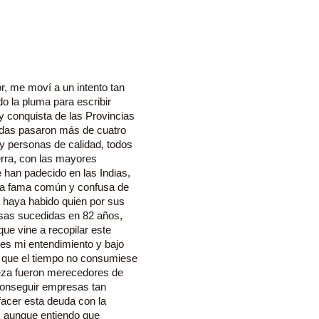
or, me moví a un intento tan
do la pluma para escribir
y conquista de las Provincias
adas pasaron más de cuatro
y personas de calidad, todos
erra, con las mayores
 han padecido en las Indias,
na fama común y confusa de
a haya habido quien por sus
osas sucedidas en 82 años,
e vine a recopilar este
 es mi entendimiento y bajo
de que el tiempo no consumiese
leza fueron merecedores de
 conseguir empresas tan
facer esta deuda con la
: aunque entiendo que