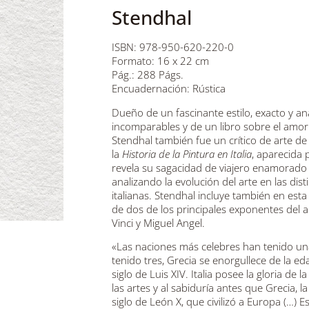
Stendhal
ISBN: 978-950-620-220-0
Formato: 16 x 22 cm
Pág.: 288 Págs.
Encuadernación: Rústica
Dueño de un fascinante estilo, exacto y ana
incomparables y de un libro sobre el amo
Stendhal también fue un crítico de arte de
la
Historia de la Pintura en Italia
, aparecida
revela su sagacidad de viajero enamorado de
analizando la evolución del arte en las dis
italianas. Stendhal incluye también en est
de dos de los principales exponentes del a
Vinci y Miguel Angel.
«Las naciones más celebres han tenido una 
tenido tres, Grecia se enorgullece de la eda
siglo de Luis XIV. Italia posee la gloria de l
las artes y al sabiduría antes que Grecia, l
siglo de León X, que civilizó a Europa (…) E