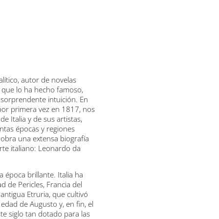
lítico, autor de novelas
r que lo ha hecho famoso,
 sorprendente intuición. En
 por primera vez en 1817, nos
 Italia y de sus artistas,
tintas épocas y regiones
a obra una extensa biografía
rte italiano: Leonardo da
época brillante. Italia ha
d de Pericles, Francia del
a antigua Etruria, que cultivó
a edad de Augusto y, en fin, el
ste siglo tan dotado para las