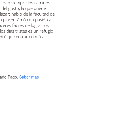
iguieran siempre los caminos
l del gusto, la que puede
azar; hablo de la facultad de
an placer. Amó con pasión a
eres fáciles de lograr los
os días tristes es un refugio
ndré que entrar en más
ado Pago.
Saber más