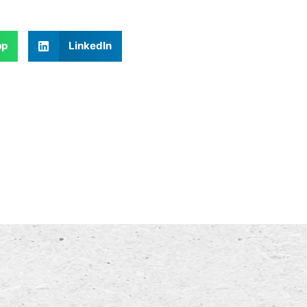
pp
LinkedIn