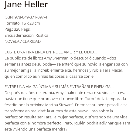
Jane Heller
ISBN: 978-849-371-697-4
Formato: 15 x 23 cm
Pág.: 320 Págs.
Encuadernación: Rústica
NOVELA / CLARIDAD
EXISTE UNA FINA LÍNEA ENTRE EL AMOR Y EL ODIO…
La publicista de libros Amy Sherman lo descubrió cuando –dos
semanas antes de su boda— se enteró que su novio la engañaba con
su mejor amiga, la increíblemente alta, hermosa y rubia Tara Mecer,
quien complicó aún más las cosas al casarse con él.
ENTRE UNA AMIGA ÍNTIMA Y SU MÁS ENTRAÑABLE ENEMIGA …
Después de años de terapia, Amy finalmente rehace su vida, esto es,
hasta que tiene que promover el nuevo libro “furor” de la temporada
“escrito por la próxima Martha Stewart”. Entonces su peor pesadilla se
transforma en realidad: la autora de este nuevo libro sobre la
perfección resulta ser Tara, la mujer perfecta, disfrutando de una vida
perfecta con el hombre perfecto. Pero, ¿quién podría adivinar que Tara
está viviendo una perfecta mentira?