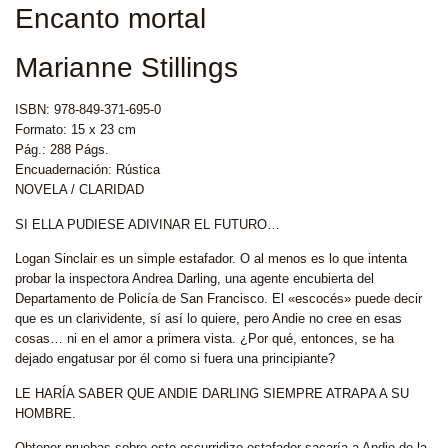
Encanto mortal
Marianne Stillings
ISBN: 978-849-371-695-0
Formato: 15 x 23 cm
Pág.: 288 Págs.
Encuadernación: Rústica
NOVELA / CLARIDAD
SI ELLA PUDIESE ADIVINAR EL FUTURO…
Logan Sinclair es un simple estafador. O al menos es lo que intenta
probar la inspectora Andrea Darling, una agente encubierta del
Departamento de Policía de San Francisco. El «escocés» puede decir
que es un clarividente, sí así lo quiere, pero Andie no cree en esas
cosas… ni en el amor a primera vista. ¿Por qué, entonces, se ha
dejado engatusar por él como si fuera una principiante?
LE HARÍA SABER QUE ANDIE DARLING SIEMPRE ATRAPA A SU
HOMBRE.
Obtener pruebas sobre este escurridizo estafador sacaría a Andie de la