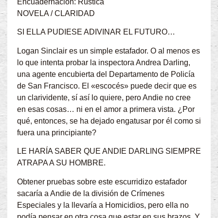
Encuadernación: Rústica
NOVELA / CLARIDAD
SI ELLA PUDIESE ADIVINAR EL FUTURO…
Logan Sinclair es un simple estafador. O al menos es
lo que intenta probar la inspectora Andrea Darling,
una agente encubierta del Departamento de Policía
de San Francisco. El «escocés» puede decir que es
un clarividente, sí así lo quiere, pero Andie no cree
en esas cosas… ni en el amor a primera vista. ¿Por
qué, entonces, se ha dejado engatusar por él como si
fuera una principiante?
LE HARÍA SABER QUE ANDIE DARLING SIEMPRE
ATRAPA A SU HOMBRE.
Obtener pruebas sobre este escurridizo estafador
sacaría a Andie de la división de Crímenes
Especiales y la llevaría a Homicidios, pero ella no
podía pensar en otra cosa que estar en sus brazos. Y