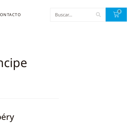
0
ONTACTO
ncipe
péry