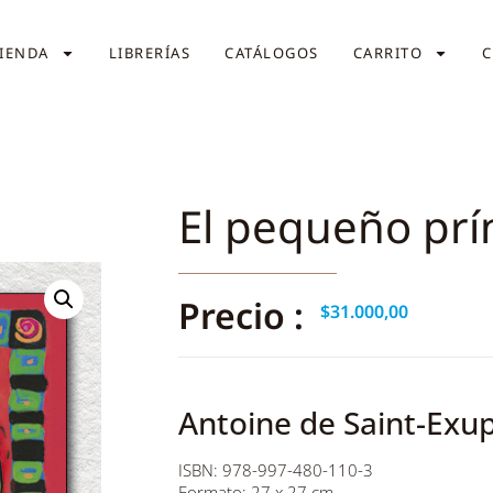
IENDA
LIBRERÍAS
CATÁLOGOS
CARRITO
C
El pequeño prí
Precio :
$
31.000,00
Antoine de Saint-Exu
ISBN: 978-997-480-110-3
Formato: 27 x 27 cm