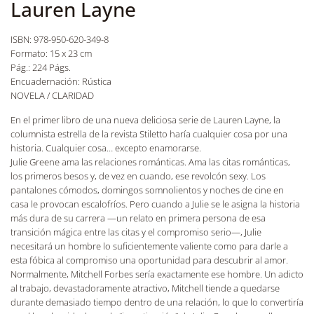
Lauren Layne
ISBN: 978-950-620-349-8
Formato: 15 x 23 cm
Pág.: 224 Págs.
Encuadernación: Rústica
NOVELA / CLARIDAD
En el primer libro de una nueva deliciosa serie de Lauren Layne, la
columnista estrella de la revista Stiletto haría cualquier cosa por una
historia. Cualquier cosa… excepto enamorarse.
Julie Greene ama las relaciones románticas. Ama las citas románticas,
los primeros besos y, de vez en cuando, ese revolcón sexy. Los
pantalones cómodos, domingos somnolientos y noches de cine en
casa le provocan escalofríos. Pero cuando a Julie se le asigna la historia
más dura de su carrera —un relato en primera persona de esa
transición mágica entre las citas y el compromiso serio—, Julie
necesitará un hombre lo suficientemente valiente como para darle a
esta fóbica al compromiso una oportunidad para descubrir al amor.
Normalmente, Mitchell Forbes sería exactamente ese hombre. Un adicto
al trabajo, devastadoramente atractivo, Mitchell tiende a quedarse
durante demasiado tiempo dentro de una relación, lo que lo convertiría