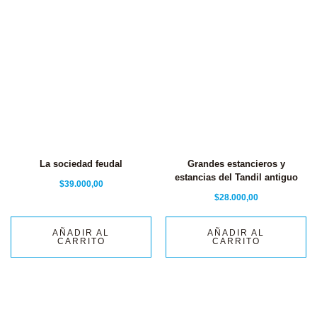
La sociedad feudal
Grandes estancieros y
estancias del Tandil antiguo
$
39.000,00
$
28.000,00
AÑADIR AL
AÑADIR AL
CARRITO
CARRITO