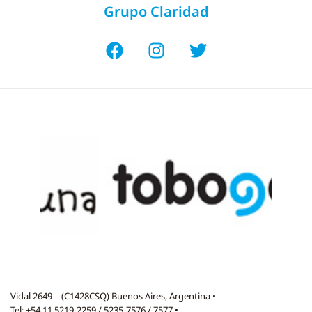
Grupo Claridad
Vidal 2649 – (C1428CSQ) Buenos Aires, Argentina •
Tel: +54 11 5219-2259 / 5235-7576 / 7577 •