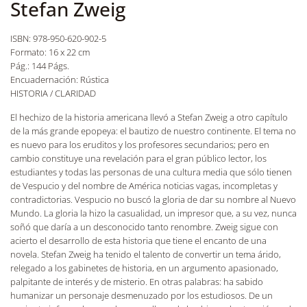
Stefan Zweig
ISBN: 978-950-620-902-5
Formato: 16 x 22 cm
Pág.: 144 Págs.
Encuadernación: Rústica
HISTORIA / CLARIDAD
El hechizo de la historia americana llevó a Stefan Zweig a otro capítulo
de la más grande epopeya: el bautizo de nuestro continente. El tema no
es nuevo para los eruditos y los profesores secundarios; pero en
cambio constituye una revelación para el gran público lector, los
estudiantes y todas las personas de una cultura media que sólo tienen
de Vespucio y del nombre de América noticias vagas, incompletas y
contradictorias. Vespucio no buscó la gloria de dar su nombre al Nuevo
Mundo. La gloria la hizo la casualidad, un impresor que, a su vez, nunca
soñó que daría a un desconocido tanto renombre. Zweig sigue con
acierto el desarrollo de esta historia que tiene el encanto de una
novela. Stefan Zweig ha tenido el talento de convertir un tema árido,
relegado a los gabinetes de historia, en un argumento apasionado,
palpitante de interés y de misterio. En otras palabras: ha sabido
humanizar un personaje desmenuzado por los estudiosos. De un