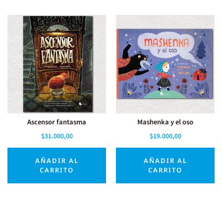
Ascensor fantasma
Mashenka y el oso
$
31.000,00
$
19.000,00
AÑADIR AL
AÑADIR AL
CARRITO
CARRITO