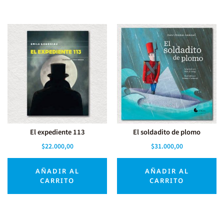
El expediente 113
El soldadito de plomo
$
22.000,00
$
31.000,00
AÑADIR AL
AÑADIR AL
CARRITO
CARRITO