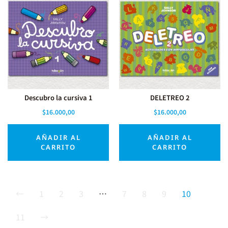
Descubro la cursiva 1
DELETREO 2
$
16.000,00
$
16.000,00
AÑADIR AL
AÑADIR AL
CARRITO
CARRITO
←
1
2
3
…
7
8
9
10
11
→