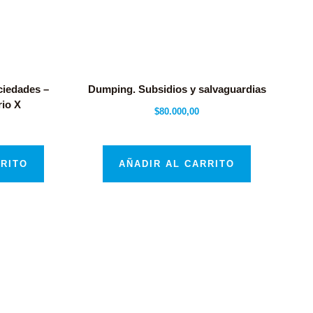
ciedades –
Dumping. Subsidios y salvaguardias
rio X
$
80.000,00
RRITO
AÑADIR AL CARRITO