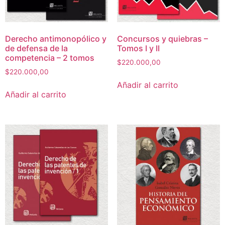
Derecho antimonopólico y
Concursos y quiebras –
de defensa de la
Tomos I y II
competencia – 2 tomos
$
220.000,00
$
220.000,00
Añadir al carrito
Añadir al carrito