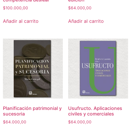
$
100.000,00
$
64.000,00
Añadir al carrito
Añadir al carrito
Planificación patrimonial y
Usufructo. Aplicaciones
sucesoria
civiles y comerciales
$
64.000,00
$
64.000,00